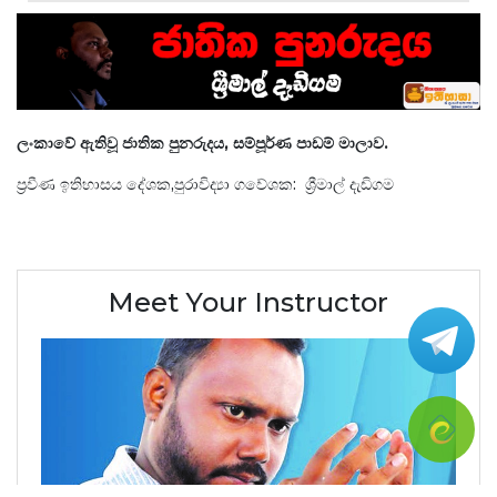
ලංකාවේ ඇතිවූ ජාතික පුනරුදය, සම්පූර්ණ පාඩම් මාලාව.
ප්‍රවීණ ඉතිහාසය දේශක,පුරාවිද්‍යා ගවේශක‍: ශ්‍රීමාල් දැඩිගම
Meet Your Instructor