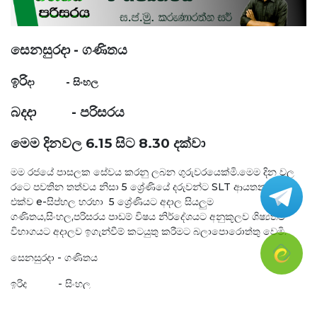
සෙනසුරදා - ගණිතය
ඉරි
දා
- සිංහල
බදදා - පරිසරය
මෙම දිනවල 6.15 සිට 8.30 දක්වා
මම රජයේ පාසලක සේවය කරනු ලබන ගුරුවරයෙක්මි.මෙම දින වල
රටෙ පවතින තත්වය නිසා 5 ශ්‍රේණියේ දරුවන්ට SLT ආයතනය සමග
එක්ව e-සිප්හල හරහා 5 ශ්‍රේණියට අදාල සියලුම
ගණිතය,සිංහල,පරිසරය පාඩම් විෂය නිර්දේශයට අනුකූලව ශිෂ්‍යත්ව
විභාගයට අදාලව ඉගැන්වීම් කටයුතු කරීමට බලාපොරොත්තු වෙමි.
සෙනසුරදා - ගණිතය
ඉරිද - සිංහල
බදදා - පරිසරය