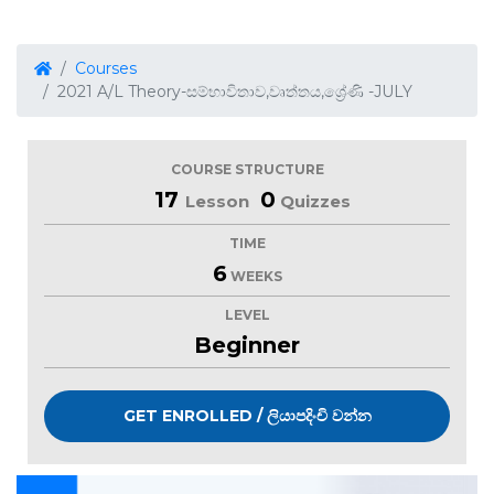
Courses
2021 A/L Theory-සම්භාවිතාව,වෘත්තය,ශ්‍රේණි -JULY
COURSE STRUCTURE
17
0
Lesson
Quizzes
TIME
6
WEEKS
LEVEL
Beginner
GET ENROLLED / ලියාපදිංචි වන්න