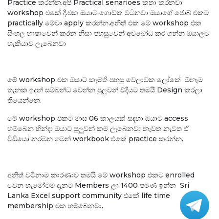
Practice කරන්න.අපි Practical senarioes කතා කරනවා
workshop එකේ දී.එක ඔයාට ගොඩක් වටිනවා ඔයාගේ ජොබ් එකට
practically මේවා apply කරන්න.අනිත් එක මේ workshop එක
සිංහල භාෂාවෙන් කරන නිසා පහසුවෙන් අවබෝධ කර ගන්න ඔයාලට
හැකියාව ලැබෙනවා
මේ workshop එක ඔයාට කැමති පහසු වෙලාවක ලෝකේ ඕනෑම
තැනක ඉදන් සම්බන්ධ වෙන්න පුලුවන් ව්දියට තමයි Design කරලා
තියෙන්නෙ.
මේ workshop එකට මාස 06 කාලයක් සදහා ඔයාට access
හම්බෙන හින්දා ඔයාට පුලුවන් කම ලැබෙනවා නැවත නැවත ඒ
විඩියෝ නරඹන ගමන් workbook එකේ practice කරන්න.
අනිත් වටිනාම කාරණාව තමයි මේ workshop එකට enrolled
වෙන හැමෝටම දැනට Members ලා 1400 පමණ ඉන්න Sri
Lanka Excel support community එකේ life time
membership එක හම්බෙනවා.