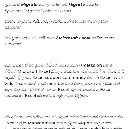
දැනටමත් Migrate වෙලා ඉන්න හරි Migrate වෙන්න
බලාපොරොත්තුවෙන් ඉන්න කෙනෙක්
එහෙම නැත්නම් A/L කරලා රැකියාවක් හොයන ගමන් ඉන්න
කෙනෙක්
ඔබ දැනටමත් ඔබේ රැකියාවේ දී Microsoft Excel භාවිතා කරන
කෙනෙක්
ඔයා මොන ක්ශේත්‍රයක හිටියත් ඔයා මොන Profession එකක
හිටියත් Microsoft Excel කියලා කියන්නෙ රැකියාවේ දී නැතිවම බැරි
දෙයක්. ශ්‍රී ලංකා Excel support community එක හා Excel with
Vidu Team එකේ අපේ members ලා එකතු වෙලා අපි අධ්‍යනයක්
කලා එක එක වෘත්තීන් වලට Excel වල අවශ්‍යතාවය ,Excel
භාවිතය හා Excel සම්බන්ධව ඇති දැනුම පිලිබදව .
එම අධ්‍යනයෙන් අපිට තේරුණ දෙයක් තමයි බහුතරයක් වෘත්තිකයන්ට
Excel වලින් Management එක ඉල්ලන Report හදා ගන්න
බෑ,Data Visualizing කරන්න දන්නෙ නෑ,Data analysis කරගන්න