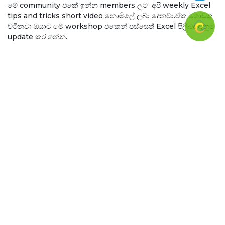
මේ community එකේ ඉන්න members ලට අපි weekly Excel
tips and tricks short video නොමිලේ ලබා දෙනවා.ඒක ගොඩක්
වටිනවා ඔයාට මේ workshop එකෙන් පස්සෙත් Excel පිලිබද දැනුම
update කර ගන්න.
ඒ වගේම ඔයාට රැකියාවෙදී practically කරන් යනකොට
මොනවාහරි ප්‍රශ්ණයක් ආවොත් මේ community එකට ඔයාගේ
excel සම්බන්ධ ප්‍රශ්ණය share කරලා Excel expert ලගෙන්
support ගන්න ඔයාට හැකියාව තියෙනවා.
මේ Advanced Practical Excel workshop for professional -
Zero to Hero කියලා කියන්නෙ ඔයාට රැකියාවේ ඉහලට යන්න
ඔයාට ඔයා වෙනුවෙන්ම කරන වටිනාම Investment එකක්.
එහෙනම් මේ link එකට ගිහින් දැන්ම Register වෙලා workshop
එකට සම්බන්ධ වෙන්න.
මෙම පාඨමාලාව සමග සම්බන්ධ වීමට පෙර මෙම පාඨමාලාව සිදුකල
වෘත්තිකයන්ගේ Feedbacks (Reviews) වීඩියෝව නරඹන්න.එමගින්
මෙම පාඨමාලාව පිලිබද ඔබට අවබොධයක් ලබා ගත හැක.