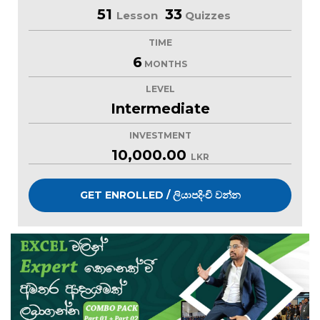
51
33
Lesson
Quizzes
TIME
6
MONTHS
LEVEL
Intermediate
INVESTMENT
10,000.00
LKR
GET ENROLLED / ලියාපදිංචි වන්න