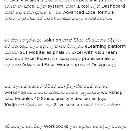
දන්නෙ නෑ Excel වලින් system එකක් ,Excel වලින් Dashboard
එකක් හදා ගන්න දන්නෙ නෑ සහ Advanced Excel formula
දන්නෙ නැති නිසා රැකියාවේදී ගොඩක් කාලය නාස්ති වෙනවා.
මෙන්න මේ ප්‍රශ්ණයට Solution එකක් විදියට අපි අධ්‍යනයේ දී ලබා
ගත් තොරතුරු වලට අනුව ලංකාවේ විශාලතම eLearning platform
එක වන SLT Mobitel esiphala හා Excel with Vidu Team
එකේ අපේ Excel Expert ලා එකතු වෙලා professionals ට
ගැලපෙන Advanced Excel Workshop එකක් Design කලා.
ඔයා ලොකේ කොහේ හිටියත් ඔයා ශ්‍රී ලාංකිකයෙක් නම් මේ
workshop එකට ඔයාට සම්බන්ධ වෙන්න පුලුවන්.මේ workshop
එකේ Modules 40 Studio quality Video series (පැය
10ක්)එකක් විදියට සහ පැය 2 live session එකක් විදියට යන්නෙ.
අපි ඔයාලට නොමිලේ Workbooks ලබා දෙනවා මේ දේවල් එවලෙම