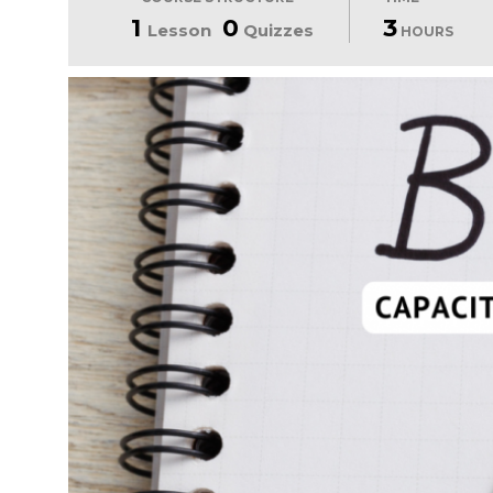
1
0
3
Lesson
Quizzes
HOURS