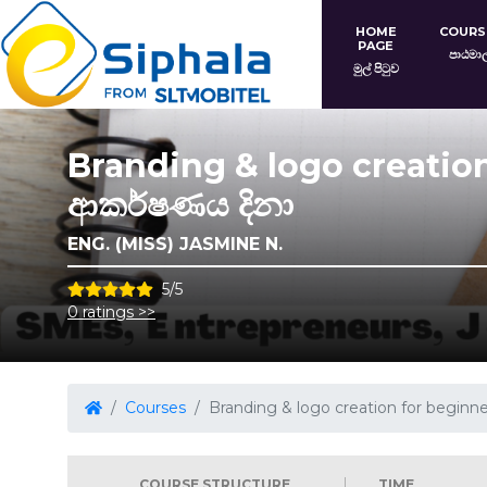
HOME
COURS
PAGE
පාඨමා
මුල් පිටුව
Branding & logo creati
ආකර්ෂණය දිනා
ENG. (MISS) JASMINE N.
5/5
0 ratings >>
Courses
Branding & logo creation for begi
COURSE STRUCTURE
TIME