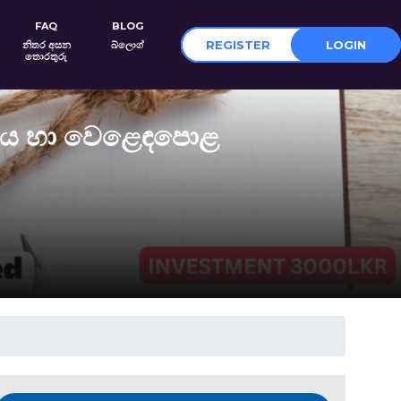
FAQ
BLOG
REGISTER
LOGIN
නිතර අසන
බ්ලොග්
තොරතුරු
රණය හා වෙළෙඳපොළ