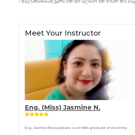
- අලෙවිකරණයේදී බ්‍රෑන්ඩ් එක සහ ලෝගෝ එක භාවිතා කර වෙ
Meet Your Instructor
Eng. (Miss) Jasmine N.
Eng. Jasmine Nanayakkara, is an MBA graduate of University