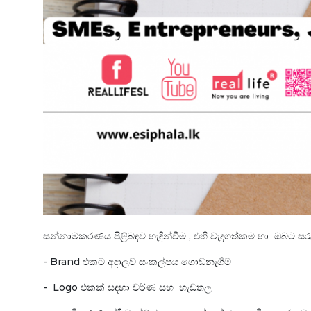
සන්නාමකරණය පිළිබඳව හැඳින්වීම , එහි වැදගත්කම හා ඔබට සර
- Brand එකට අදාලව සංකල්පය ගොඩනැගීම
- Logo එකක් සඳහා වර්ණ සහ හැඩතල