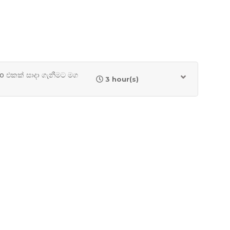
 ගැනීමට මග
3 hour(s)