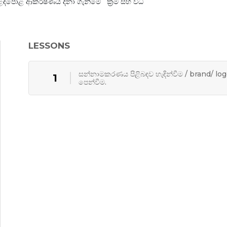
ළඳපොළ ආකර්ෂණය දිනා ගැනීමේ ක්‍රම සහ විධි
LESSONS
සන්නාමකරණය පිළිබඳව හැඳින්වීම / brand/ logo එකක් සාදා
1
පෙන්වීම.