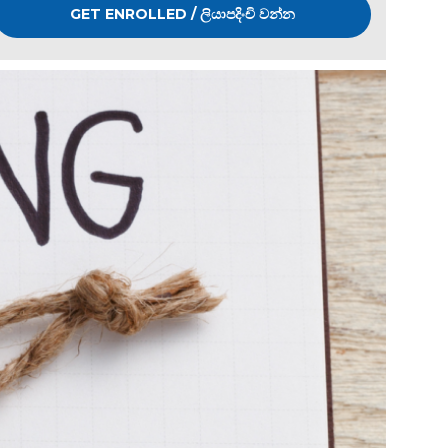
GET ENROLLED / ලියාපදිංචි වන්න