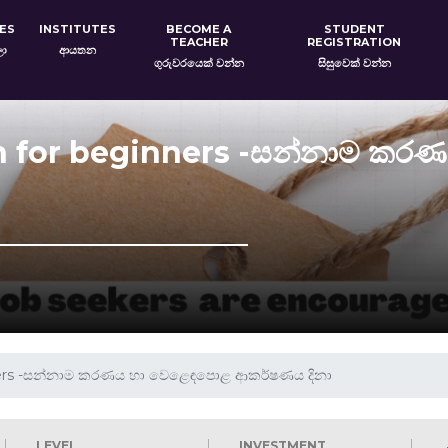
ES
INSTITUTES
BECOME A
STUDENT
TEACHER
REGISTRATION
ලා
ආයතන
ගුරුවරයෙක් වන්න
සිසුවෙක් වන්න
on for beginners -සන්නාම ක
nners -සන්නාම කරණය හා වෙළෙඳපොළ ආකර්ෂණය දිනා
LEVEL
INVESTMENT