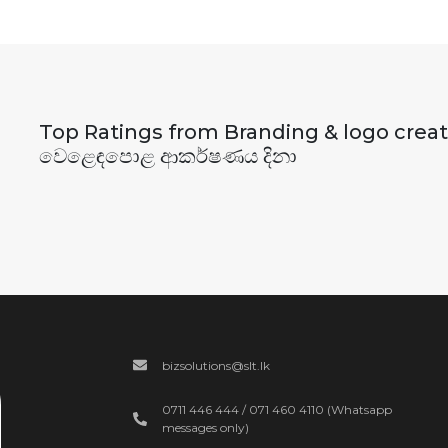
Top Ratings from Branding & logo crea
වෙළෙඳපොළ ආකර්ෂණය දිනා
bizsolutions@slt.lk
0711 446 444 / 071 460 4110 (Whatsapp
messages only)