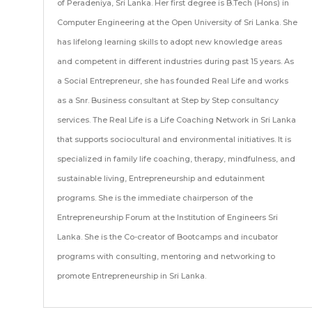
of Peradeniya, Sri Lanka. Her first degree is B.Tech (Hons) in
Computer Engineering at the Open University of Sri Lanka. She
has lifelong learning skills to adopt new knowledge areas
and competent in different industries during past 15 years. As
a Social Entrepreneur, she has founded Real Life and works
as a Snr. Business consultant at Step by Step consultancy
services. The Real Life is a Life Coaching Network in Sri Lanka
that supports sociocultural and environmental initiatives. It is
specialized in family life coaching, therapy, mindfulness, and
sustainable living, Entrepreneurship and edutainment
programs. She is the immediate chairperson of the
Entrepreneurship Forum at the Institution of Engineers Sri
Lanka. She is the Co-creator of Bootcamps and incubator
programs with consulting, mentoring and networking to
promote Entrepreneurship in Sri Lanka.