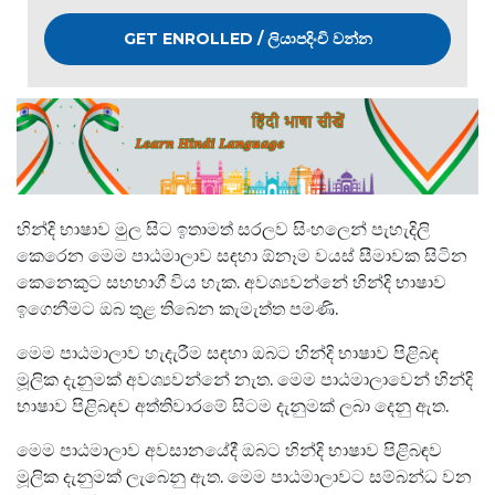
GET ENROLLED / ලියාපදිංචි වන්න
හින්දි භාෂාව මුල සිට ඉතාමත් සරලව සිංහලෙන් පැහැදිලි
කෙරෙන මෙම පාඨමාලාව සඳහා ඕනෑම වයස් සීමාවක සිටින
කෙනෙකුට සහභාගී විය හැක. අවශ්‍යවන්නේ හින්දි භාෂාව
ඉගෙනීමට ඔබ තුළ තිබෙන කැමැත්ත පමණි.
මෙම පාඨමාලාව හැදැරීම සඳහා ඔබට හින්දි භාෂාව පිළිබඳ
මූලික දැනුමක් අවශ්‍යවන්නේ නැත. මෙම පාඨමාලාවෙන් හින්දි
භාෂාව පිළිබඳව අත්තිවාරමේ සිටම දැනුමක් ලබා දෙනු ඇත.
මෙම පාඨමාලාව අවසානයේදී ඔබට හින්දි භාෂාව පිළිබඳව
මූලික දැනුමක් ලැබෙනු ඇත. මෙම පාඨමාලාවට සම්බන්ධ වන