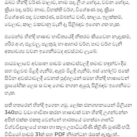
ඔබට හින්දි වර්ණ මාලාව, නාම පද, ලිංග භේදය, වචන භේදය,
ක්‍රියා පද, සර්ව නාම, විභක්ති වර්ග, විශේෂණ පද, ක්‍රියා
විශේෂණ පද, ව්‍යාකරණ, සම්බන්ධ වාචි, කාලය, ඉලක්කම්,
වෙලාව, කාල වකවානු වැනි දෑ පිළිබඳව ඉගෙන ගත හැක.
එමෙන්ම හින්දි භාෂාව භාවිතයේදී නිතරම කියවෙන නෑදෑකම්,
ශරීර අංග, එළවලු, පළතුරු හා ආහාර වර්ග, පාට වර්ග වැනි
අත්‍යාවශ්‍ය වචන ඉගෙනීමටද අවස්ථාව ලැබේ.
පාඨමාලාවේ අවසාන පාඩම් කොටස්වලදී තමාව හඳුන්වා දීම
සහ එළවළු මිළදී ගැනීම්, ඇදුම් මිළදී ගැනීම්, බස් හෝල්ට් එකේ
සිටින අවස්ථාවලදී වෙනත් පුද්ගලයන් සමඟ හින්දි භාෂාවෙන්
ප්‍රායෝගික ලෙස සංවාද ගොඩ නගන අයුරු පිළිබඳව ඉගෙනීමට
හැක.
සති හතරෙන් හින්දි ඉගෙන ගමු. ලෝක ජනගහනයෙන් මිලියන
340කට වඩා භාවිතා කරන භාෂාවක් වන හින්දි උගන්වන්න
අපිත් එක්ක එකතු වෙන්නේ භාරතයේ මහත්මා ගාන්ධි
විශ්වවිද්‍යාලයේ භාෂා හා කලා උපාධිධාරිණී තිළිණි මුණසිංහයි.
වීඩියෝ පාඩම් 31ක් සහ PDF නිබන්ධන රැසක් ඇතුළත්...