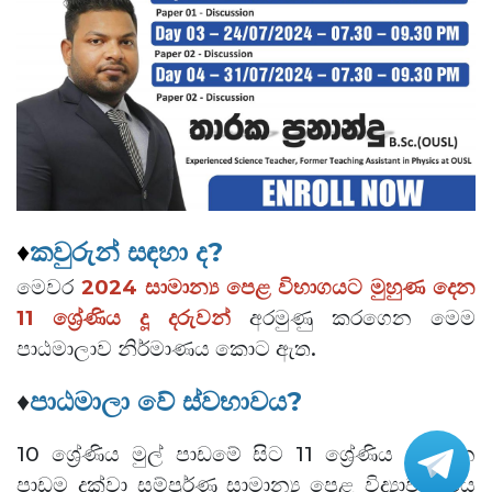
♦
කවුරුන් සඳහා ද?
මෙවර
2024
සාමාන්‍ය පෙළ විභාගයට මුහුණ දෙන
11 ශ්‍රේණිය දූ දරුවන්
අරමුණු කරගෙන මෙම
පාඨමාලාව නිර්මාණය කොට ඇත.
♦
පාඨමාලා වේ ස්වභාවය?
10 ශ්‍රේණිය මුල් පාඩමේ සිට 11 ශ්‍රේණිය අවසාන
පාඩම දක්වා සම්පූර්ණ සාමාන්‍ය පෙළ විද්‍යාව විෂය