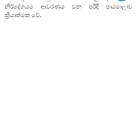
නිර්දේශයම ආවරණය වන පරිදි පාඨමාලාව
ක්‍රියාත්මක වේ.
මෙහිදී 10 සහ 11 ශ්‍රේණී වල සියලූම පාඩම්
පිළිවෙළින් මුල සිටම සතිපතා සාකච්ඡා වන විශේෂ
ප්‍රශ්න පත්‍රයක් මගින් පුනරීක්ෂණය කරනු ලැබේ. ඒ
අනුව ප්‍රශ්නයට පිළිතුරු සපයන ආකාරය මෙන්ම
එම එක් එක් ප්‍රශ්නයට පාදක වූ සිද්ධාන්ත කොටස් ද
සාකච්ඡා කරනු ලබේ.
මෙම ප්‍රශ්න පත්‍රය
සජීවී ව (live)
සාකච්සිඡා කිරීම
සිදු කරන අතර
නැවත නැරඹීම සඳහා
එහි
පටිගත
කළ වීඩියෝවක් (recording)
ඊට පසුදිනම එකතු
කරනු ලැබේ.
මෙහිදී සිසුන් විසින් කල් ඇතුව ප්‍රශ්න පත්‍රය