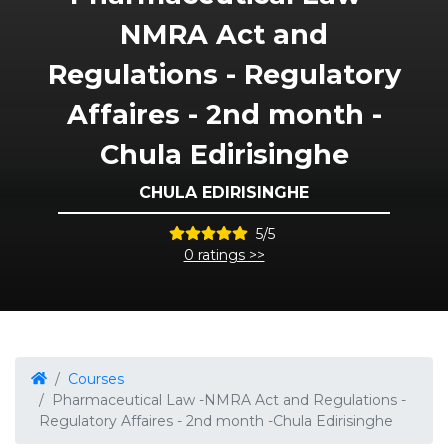
NMRA Act and
Regulations - Regulatory
Affaires - 2nd month -
Chula Edirisinghe
CHULA EDIRISINGHE
5/5
0 ratings >>
Courses
Pharmaceutical Law -NMRA Act and Regulations -
Regulatory Affaires - 2nd month -Chula Edirisinghe