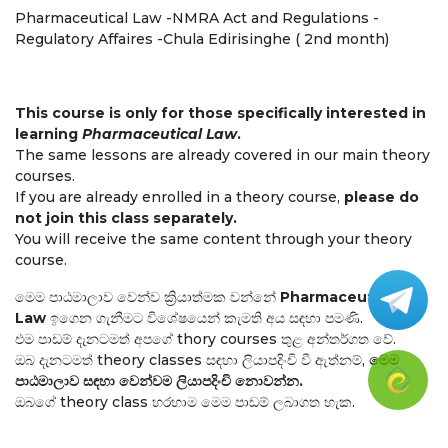
Pharmaceutical Law -NMRA Act and Regulations -
Regulatory Affaires -Chula Edirisinghe ( 2nd month)
This course is only for those specifically interested in
learning
Pharmaceutical Law
.
The same lessons are already covered in our main theory
courses.
If you are already enrolled in a theory course,
please do
not join this class separately.
You will receive the same content through your theory
course.
මෙම පාඨමාලාව වෙන්ව ක්‍රියාත්මක වන්නේ
Pharmaceutical
Law
ඉගෙන ගැනීමට විශේෂයෙන් කැමති අය සඳහා පමණි.
එම පාඩම් දැනටමත් අපගේ thory courses තුළ අන්තර්ගත වේ.
ඔබ දැනටමත් theory classes සඳහා ලියාපදිංචි වී ඇත්නම්,
මෙම
පාඨමාලාව සඳහා වෙන්වම ලියාපදිංචි නොවන්න.
ඔබගේ theory class හරහාම මෙම පාඩම් ලබාගත හැක.