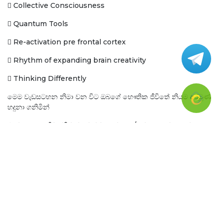
 Collective Consciousness
 Quantum Tools
 Re-activation pre frontal cortex
 Rhythm of expanding brain creativity
 Thinking Differently
මෙම වැඩසටහන නිමා වන විට ඔබගේ භෞතික ජීවිතේ නියම අරමුණ
හදුනා ගනිමින්
එයට යා යුතු නිවැරැදි මාවතට ඔබගෙ මනස / මොළය මෙහෙයවන
අයුරු ඔබ දැනට අසා
ඇති සාම්ප්‍රදායික ක්‍රම වලට වඩා විද්‍යානූකූල ක්‍රමයක් ඔබ විසින්ම හදුනා
ගනු ඇත.
ලොව දියුණු රටවල ජනතාව ජීවත සාර්ථකත්වයට / ආයතනය
සේවකයන්ගෙ මනස
ආයතනික අරමුණ වෙනුවෙන් නාභිගත කිරීමට මෙවැනි වැඩසටහන්