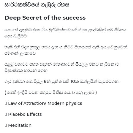
සාර්ථකත්වයේ ගැඹුරු රහස
Deep Secret of the success
පොතේ දැනුමට එහා ගිය බුද්ධිමත්භාවයකින් හා ප්‍රඥාවකින් තම ජීවිතය
දෙස බැලීමට
හැකි එහි විද්‍යානූකූල හරය දැන ගැනීමට පිපාසයක් ඇති අය වෙනුවෙන්
පමණක් ලංකාවේ
පළමු වතාවට පහත සදහන් මාතෘකාවන් සියල්ල එකට කැටිකොට
විද්‍යාත්මක හරයන් ගෙන
හැර දක්වන මොඩියුල 8න් යුක්ත සති 10ක ඔන්ලයින් වැඩසටහන.
( මෙහි ඉංග්‍රීසි වචන පහසුව පිණිස යොදා ගනු ලැබේ )
 Law of Attraction/ Modern physics
 Placebo Effects
 Meditation